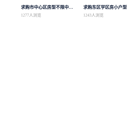
求购市中心区房型不限中档装修
求购东区学区房小户型
1277
人浏览
1243
人浏览