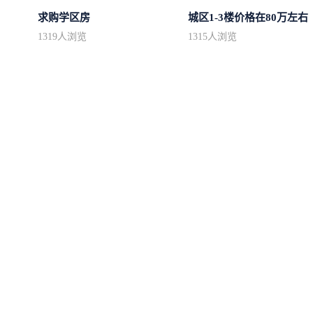
求购学区房
城区1-3楼价格在80万左右
1319
人浏览
1315
人浏览