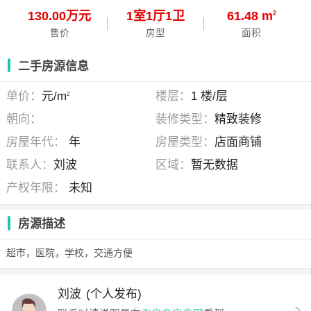
130.00万元
1
室
1
厅
1
卫
61.48 m
2
售价
房型
面积
二手房源信息
单价：
元/m
楼层：
1 楼/层
2
朝向：
装修类型：
精致装修
房屋年代：
年
房屋类型：
店面商铺
联系人：
刘波
区域：
暂无数据
产权年限：
未知
房源描述
超市，医院，学校，交通方便
刘波
(个人发布)